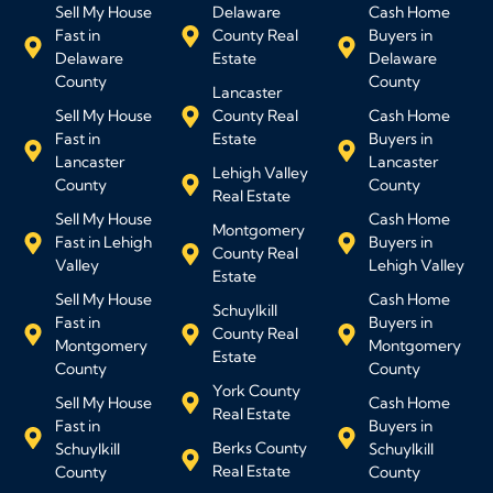
Sell My House
Delaware
Cash Home
Fast in
County Real
Buyers in
Delaware
Estate
Delaware
County
County
Lancaster
Sell My House
County Real
Cash Home
Fast in
Estate
Buyers in
Lancaster
Lancaster
Lehigh Valley
County
County
Real Estate
Sell My House
Cash Home
Montgomery
Fast in Lehigh
Buyers in
County Real
Valley
Lehigh Valley
Estate
Sell My House
Cash Home
Schuylkill
Fast in
Buyers in
County Real
Montgomery
Montgomery
Estate
County
County
York County
Sell My House
Cash Home
Real Estate
Fast in
Buyers in
Berks County
Schuylkill
Schuylkill
Real Estate
County
County